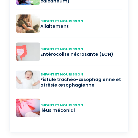
calcanéum)
ENFANT ET NOURISSON
Allaitement
ENFANT ET NOURISSON
Entérocolite nécrosante (ECN)
ENFANT ET NOURISSON
Fistule trachéo-œsophagienne et
atrésie œsophagienne
ENFANT ET NOURISSON
Iléus méconial