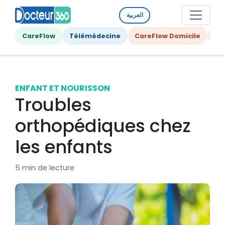
العربية
CareFlow
Télémédecine
CareFlow Domicile
Ge
ENFANT ET NOURISSON
Troubles
orthopédiques chez
les enfants
5 min de lecture