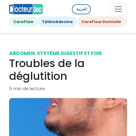
العربية
CareFlow
Télémédecine
CareFlow Domicile
Ge
ABDOMEN, SYSTÈME DIGESTIF ET FOIE
Troubles de la
déglutition
5 min de lecture