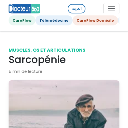
العربية
CareFlow
Télémédecine
CareFlow Domicile
Ge
MUSCLES, OS ET ARTICULATIONS
Sarcopénie
5 min de lecture