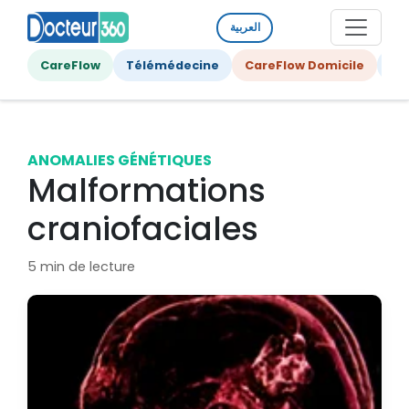
العربية
CareFlow
Télémédecine
CareFlow Domicile
Ge
ANOMALIES GÉNÉTIQUES
Malformations
craniofaciales
5 min de lecture