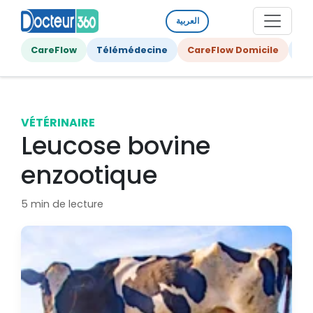
العربية
CareFlow
Télémédecine
CareFlow Domicile
Ge
VÉTÉRINAIRE
Leucose bovine
enzootique
5 min de lecture