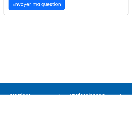
Envoyer ma question
Solutions
Professionnels
Assistance
Juridique
Réseaux sociaux