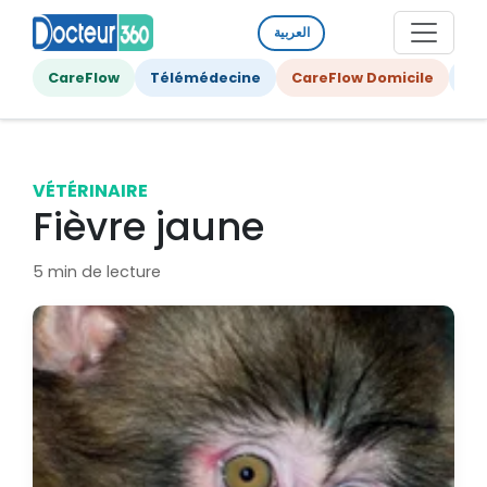
العربية
CareFlow
Télémédecine
CareFlow Domicile
Ge
VÉTÉRINAIRE
Fièvre jaune
5 min de lecture