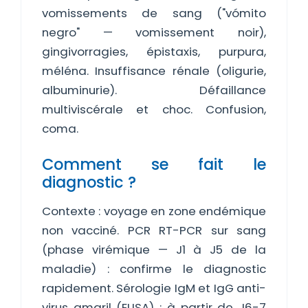
vomissements de sang ("vómito
negro" — vomissement noir),
gingivorragies, épistaxis, purpura,
méléna. Insuffisance rénale (oligurie,
albuminurie). Défaillance
multiviscérale et choc. Confusion,
coma.
Comment se fait le
diagnostic ?
Contexte : voyage en zone endémique
non vacciné. PCR RT-PCR sur sang
(phase virémique — J1 à J5 de la
maladie) : confirme le diagnostic
rapidement. Sérologie IgM et IgG anti-
virus amaril (ELISA) : à partir de J6-7