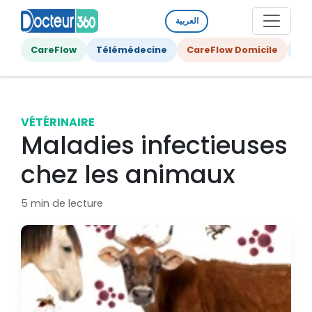
العربية
CareFlow
Télémédecine
CareFlow Domicile
Ge
VÉTÉRINAIRE
Maladies infectieuses
chez les animaux
5 min de lecture