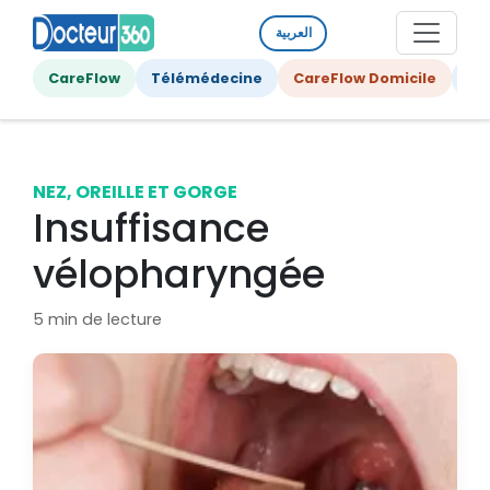
العربية
CareFlow
Télémédecine
CareFlow Domicile
Ge
NEZ, OREILLE ET GORGE
Insuffisance
vélopharyngée
5 min de lecture