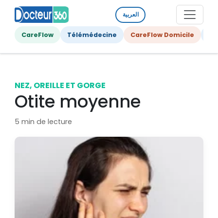
العربية
CareFlow
Télémédecine
CareFlow Domicile
Ge
NEZ, OREILLE ET GORGE
Otite moyenne
5 min de lecture