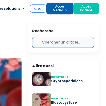
Accès
Accès
os solutions
العربية
Médecin
Patient
Recherche
À lire aussi...
INFECTIONS
Cryptosporidiose
INFECTIONS
Blastocystose