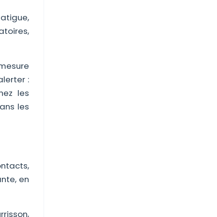
atigue,
atoires,
 mesure
lerter :
hez les
ans les
ontacts,
ante, en
rrisson,