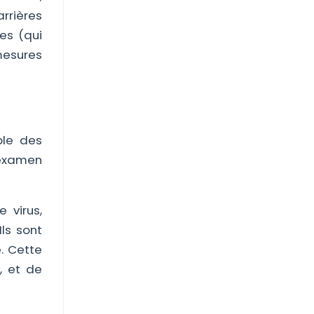
rrières
es (qui
 mesures
ble des
 examen
 virus,
Ils sont
. Cette
, et de