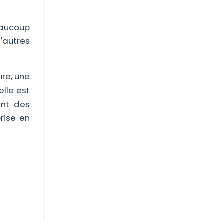
eaucoup
D'autres
ire, une
elle est
ent des
rise en