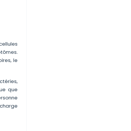
cellules
mptômes.
ires, le
ctéries,
que que
ersonne
n charge