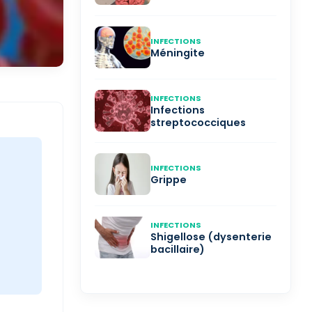
INFECTIONS
Méningite
INFECTIONS
Infections
streptococciques
INFECTIONS
Grippe
INFECTIONS
Shigellose (dysenterie
bacillaire)