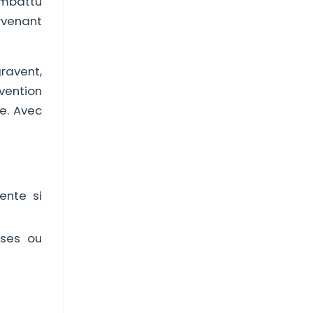
ombattu
urvenant
gravent,
vention
ge. Avec
ente si
uses ou