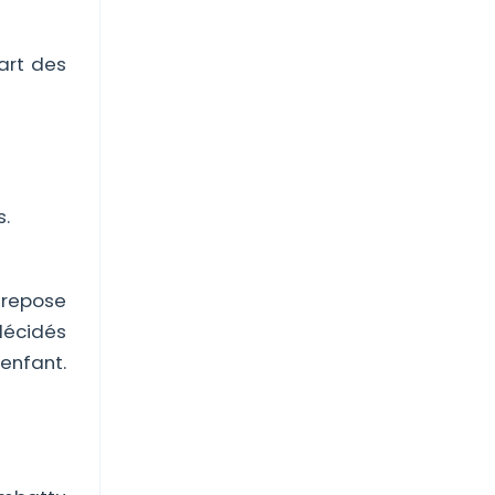
art des
s.
n repose
décidés
enfant.