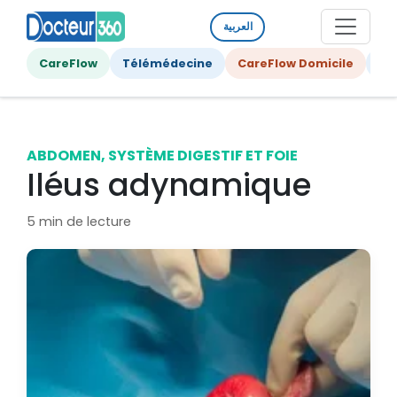
العربية
CareFlow
Télémédecine
CareFlow Domicile
Ge
ABDOMEN, SYSTÈME DIGESTIF ET FOIE
Iléus adynamique
5 min de lecture