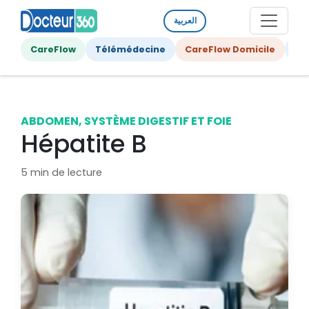
العربية
CareFlow
Télémédecine
CareFlow Domicile
Ge
ABDOMEN, SYSTÈME DIGESTIF ET FOIE
Hépatite B
5 min de lecture