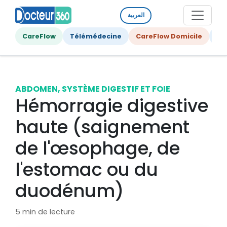
العربية
CareFlow
Télémédecine
CareFlow Domicile
Ge
ABDOMEN, SYSTÈME DIGESTIF ET FOIE
Hémorragie digestive
haute (saignement
de l'œsophage, de
l'estomac ou du
duodénum)
5 min de lecture