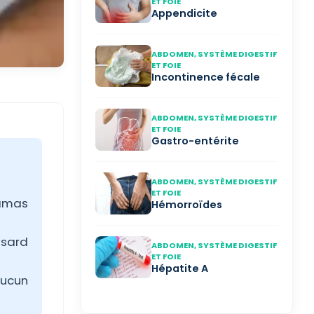
ET FOIE
Appendicite
ABDOMEN, SYSTÈME DIGESTIF
ET FOIE
Incontinence fécale
ABDOMEN, SYSTÈME DIGESTIF
ET FOIE
Gastro-entérite
ABDOMEN, SYSTÈME DIGESTIF
ET FOIE
 amas
Hémorroïdes
asard
ABDOMEN, SYSTÈME DIGESTIF
ET FOIE
Hépatite A
aucun