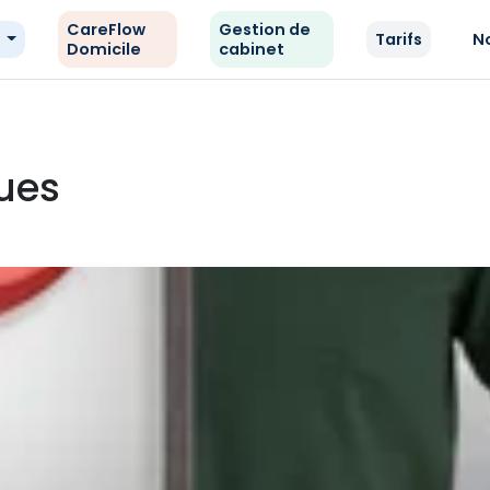
CareFlow
Gestion de
e
Tarifs
N
Domicile
cabinet
ues