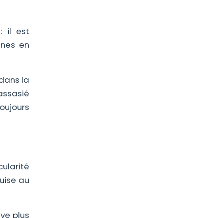
 il est
nnes en
 dans la
assasié
oujours
cularité
uise au
uve plus