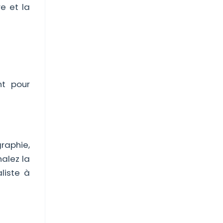
re et la
nt pour
raphie,
alez la
liste à