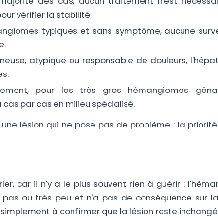
jorité des cas, aucun traitement n'est nécessai
r vérifier la stabilité.
angiomes typiques et sans symptôme, aucune surve
e.
neuse, atypique ou responsable de douleurs, l'hépa
es.
lement, pour les très gros hémangiomes gêna
 cas par cas en milieu spécialisé.
 une lésion qui ne pose pas de problème : la priorité
er, car il n'y a le plus souvent rien à guérir : l'hé
e pas ou très peu et n'a pas de conséquence sur la
se simplement à confirmer que la lésion reste inchang