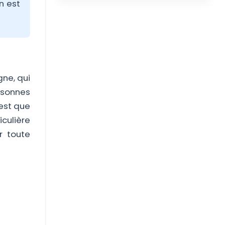
n est
gne, qui
rsonnes
'est que
iculière
r toute