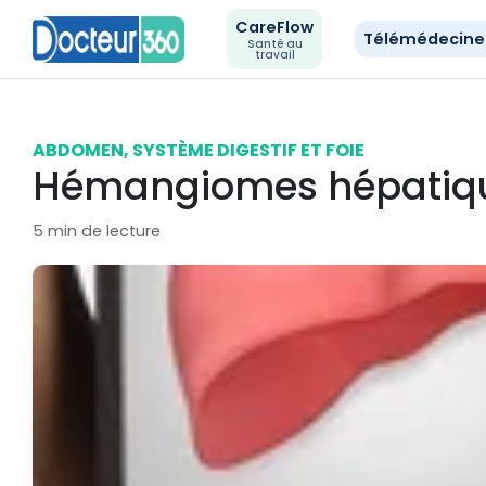
CareFlow
Télémédecin
Santé au
travail
ABDOMEN, SYSTÈME DIGESTIF ET FOIE
Hémangiomes hépatiq
5 min de lecture