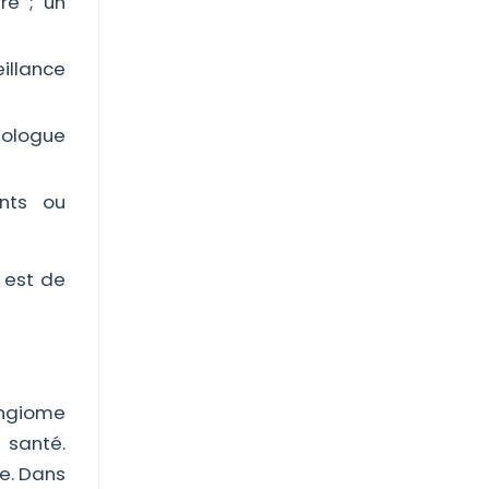
re ; un
illance
tologue
nts ou
 est de
mangiome
 santé.
ée. Dans