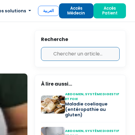
Accès
Accès
os solutions
العربية
Médecin
Patient
Recherche
À lire aussi...
ABDOMEN, SYSTÈME DIGESTIF
ET FOIE
Maladie coeliaque
(entéropathie au
gluten)
ABDOMEN, SYSTÈME DIGESTIF