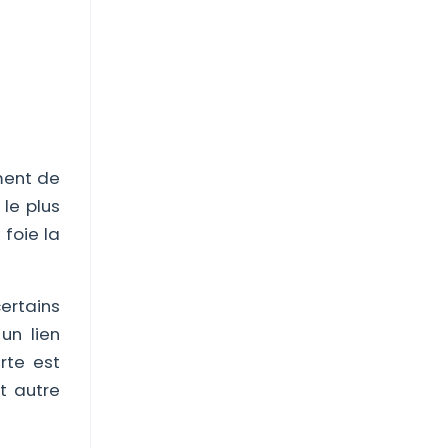
ment de
le plus
foie la
certains
un lien
rte est
t autre