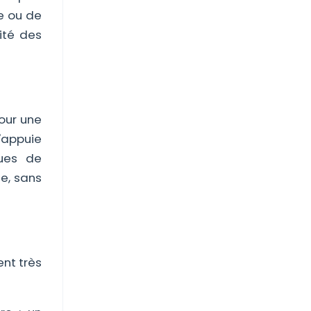
e ou de
ité des
pour une
'appuie
ques de
e, sans
ent très