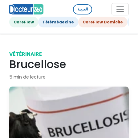
العربية
CareFlow
Télémédecine
CareFlow Domicile
Ge
VÉTÉRINAIRE
Brucellose
5 min de lecture