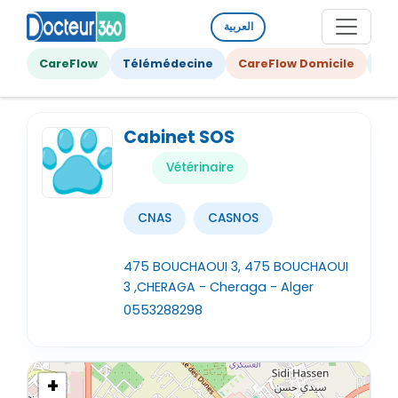
العربية
CareFlow
Télémédecine
CareFlow Domicile
Ge
Cabinet SOS
Vétérinaire
CNAS
CASNOS
475 BOUCHAOUI 3, 475 BOUCHAOUI
3 ,CHERAGA - Cheraga - Alger
0553288298
+