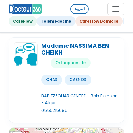
العربية
CareFlow
Télémédecine
CareFlow Domicile
Ge
Madame NASSIMA BEN
CHEIKH
Orthophoniste
CNAS
CASNOS
BAB EZZOUAR CENTRE - Bab Ezzouar
- Alger
0556215695