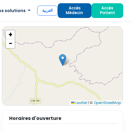
Accès
Accès
os solutions
العربية
Médecin
Patient
+
−
Leaflet
|
©
OpenStreetMap
Horaires d'ouverture