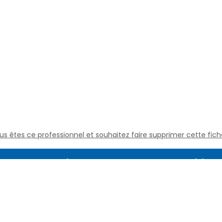
us êtes ce professionnel et souhaitez faire supprimer cette fich
Assistance
Juridique
Culture médicale
Mentions L
Questions fréquentes
Conditions
Nous contacter
Politique d
Qui sommes nous
Définitions
Conditions 