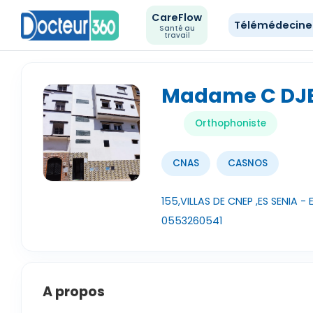
CareFlow
Télémédecin
Santé au
travail
Madame C DJ
Orthophoniste
CNAS
CASNOS
155,VILLAS DE CNEP ,ES SENIA - 
0553260541
A propos