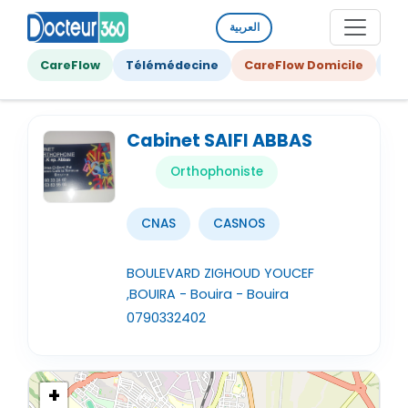
العربية
CareFlow
Télémédecine
CareFlow Domicile
Ge
Cabinet SAIFI ABBAS
Orthophoniste
CNAS
CASNOS
BOULEVARD ZIGHOUD YOUCEF
,BOUIRA - Bouira - Bouira
0790332402
+