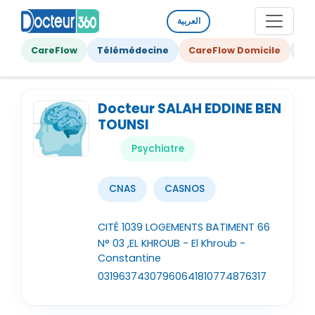
العربية
CareFlow
Télémédecine
CareFlow Domicile
Ge
Docteur SALAH EDDINE BEN
TOUNSI
Psychiatre
CNAS
CASNOS
CITÉ 1039 LOGEMENTS BATIMENT 66
N° 03 ,EL KHROUB - El Khroub -
Constantine
031963743
0796064181
0774876317