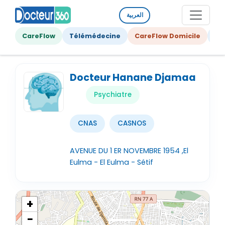
العربية
CareFlow
Télémédecine
CareFlow Domicile
Ge
Docteur Hanane Djamaa
Psychiatre
CNAS
CASNOS
AVENUE DU 1 ER NOVEMBRE 1954 ,El
Eulma - El Eulma - Sétif
+
−