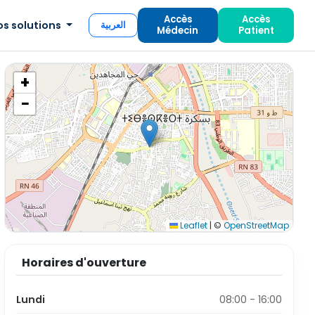
Accès
Accès
os solutions
العربية
Médecin
Patient
+
−
Leaflet
|
©
OpenStreetMap
Horaires d'ouverture
Lundi
08:00 - 16:00