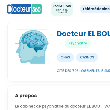
CareFlow
Télémédecin
Santé au
travail
Docteur EL BO
Psychiatre
CNAS
CASNOS
CITÉ DES 726 LOGEMENTS ,BISKRA
A propos
Le cabinet de psychiatrie du docteur EL BOUTI WA