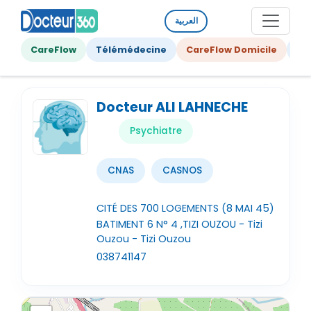
العربية
CareFlow
Télémédecine
CareFlow Domicile
Ge
Docteur ALI LAHNECHE
Psychiatre
CNAS
CASNOS
CITÉ DES 700 LOGEMENTS (8 MAI 45)
BATIMENT 6 N° 4 ,TIZI OUZOU - Tizi
Ouzou - Tizi Ouzou
038741147