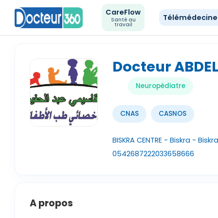
CareFlow
Télémédecin
Santé au
travail
Docteur ABDEL
Neuropédiatre
CNAS
CASNOS
BISKRA CENTRE - Biskra - Biskr
0542687222
033658666
A propos