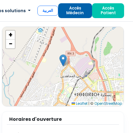
Accès
Accès
os solutions
العربية
Médecin
Patient
+
−
Leaflet
|
©
OpenStreetMap
Horaires d'ouverture