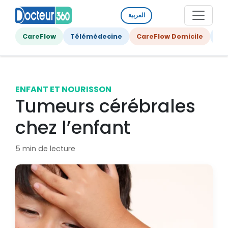
العربية
CareFlow
Télémédecine
CareFlow Domicile
Ge
ENFANT ET NOURISSON
Tumeurs cérébrales
chez l’enfant
5 min de lecture