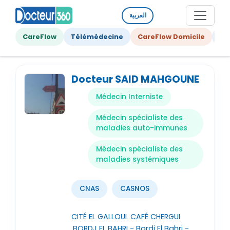
العربية
CareFlow
Télémédecine
CareFlow Domicile
Ge
Docteur SAID MAHGOUNE
Médecin Interniste
Médecin spécialiste des
maladies auto-immunes
Médecin spécialiste des
maladies systémiques
CNAS
CASNOS
CITÉ EL GALLOUL CAFÉ CHERGUI
,BORDJ EL BAHRI - Bordj El Bahri -