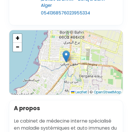
Alger
0541368576
023955334
+
−
Leaflet
|
©
OpenStreetMap
A propos
Le cabinet de médecine interne spécialisé
en maladie systémiques et auto immunes du