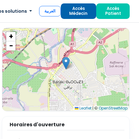
Accès
Accès
os solutions
العربية
Médecin
Patient
+
−
Leaflet
|
©
OpenStreetMap
Horaires d'ouverture