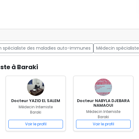
 spécialiste des maladies auto-immunes
Médecin spécialist
ste à Baraki
Docteur YAZID EL SALEM
Docteur NABYLA DJEBARA
NAMAOUI
Médecin Interniste
Médecin Interniste
Baraki
Baraki
Voir le profil
Voir le profil