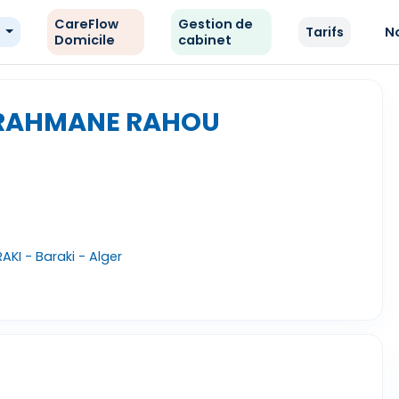
CareFlow
Gestion de
e
Tarifs
N
Domicile
cabinet
ERAHMANE RAHOU
KI - Baraki - Alger