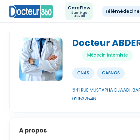
CareFlow
Télémédecin
Santé au
travail
Docteur ABD
Médecin Interniste
CNAS
CASNOS
541 RUE MUSTAPHA DJAADI ,BARA
021532546
A propos