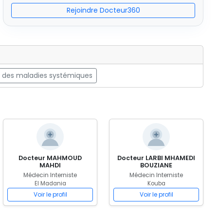
Rejoindre Docteur360
e des maladies systémiques
Docteur MAHMOUD
Docteur LARBI MHAMEDI
MAHDI
BOUZIANE
Médecin Interniste
Médecin Interniste
El Madania
Kouba
Voir le profil
Voir le profil