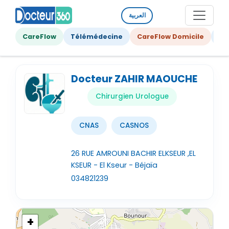
العربية
CareFlow
Télémédecine
CareFlow Domicile
Ge
Docteur ZAHIR MAOUCHE
Chirurgien Urologue
CNAS
CASNOS
26 RUE AMROUNI BACHIR ELKSEUR ,EL
KSEUR - El Kseur - Béjaïa
034821239
+