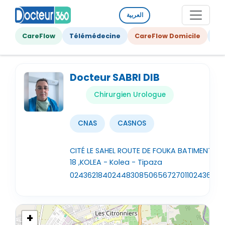
العربية
CareFlow
Télémédecine
CareFlow Domicile
Ge
Docteur SABRI DIB
Chirurgien Urologue
CNAS
CASNOS
CITÉ LE SAHEL ROUTE DE FOUKA BATIMENT A
18 ,KOLEA - Kolea - Tipaza
024362184
024483085
0656727011
02436218
+