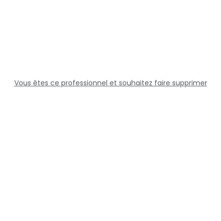
Vous êtes ce professionnel et souhaitez faire supprimer
cette fiche ?
Solutions
Professionnels
Assistance
Juridique
Réseaux sociaux
Docteur360 © 2026 Tous droits réservés