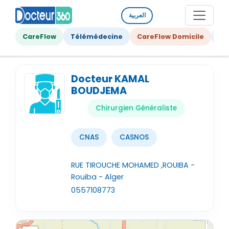
العربية
CareFlow
Télémédecine
CareFlow Domicile
Ge
Docteur KAMAL
BOUDJEMA
Chirurgien Généraliste
CNAS
CASNOS
RUE TIROUCHE MOHAMED ,ROUIBA -
Rouiba - Alger
0557108773