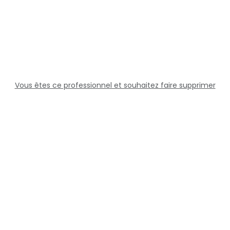
Vous êtes ce professionnel et souhaitez faire supprimer
cette fiche ?
Solutions
Professionnels
Assistance
Juridique
Réseaux sociaux
Docteur360 © 2026 Tous droits réservés