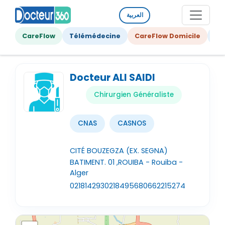
العربية
CareFlow
Télémédecine
CareFlow Domicile
Ge
Docteur ALI SAIDI
Chirurgien Généraliste
CNAS
CASNOS
CITÉ BOUZEGZA (EX. SEGNA)
BATIMENT. 01 ,ROUIBA - Rouiba -
Alger
021814293
021849568
0662215274