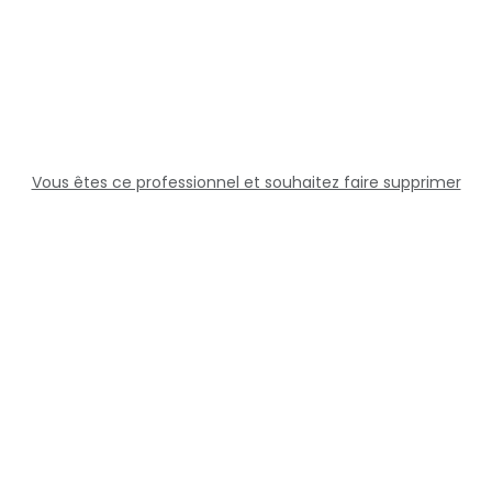
Vous êtes ce professionnel et souhaitez faire supprimer
cette fiche ?
Solutions
Professionnels
Assistance
Juridique
Réseaux sociaux
Docteur360 © 2026 Tous droits réservés