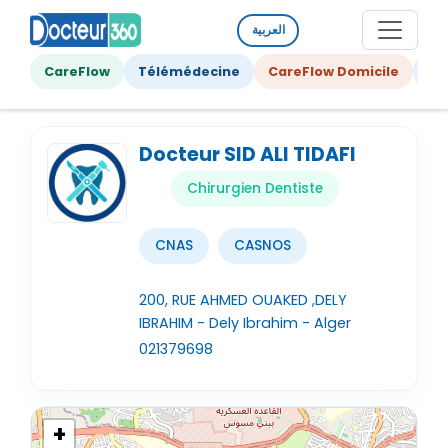
العربية
CareFlow
Télémédecine
CareFlow Domicile
Ge
Docteur SID ALI TIDAFI
Chirurgien Dentiste
CNAS
CASNOS
200, RUE AHMED OUAKED ,DELY
IBRAHIM - Dely Ibrahim - Alger
021379698
+