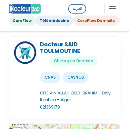
العربية
CareFlow
Télémédecine
CareFlow Domicile
Ge
Docteur SAID
TOULMOUTINE
Chirurgien Dentiste
CNAS
CASNOS
CITÉ AIN ALLAH ,DELY IBRAHIM - Dely
Ibrahim - Alger
021369178