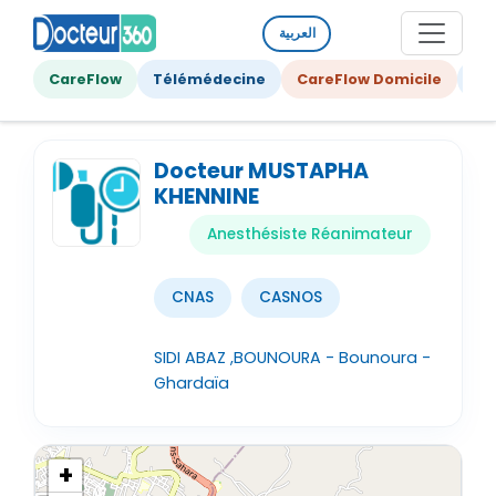
العربية
CareFlow
Télémédecine
CareFlow Domicile
Ge
Docteur MUSTAPHA
KHENNINE
Anesthésiste Réanimateur
CNAS
CASNOS
SIDI ABAZ ,BOUNOURA - Bounoura -
Ghardaïa
+