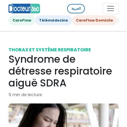
العربية
CareFlow
Télémédecine
CareFlow Domicile
Ge
THORAX ET SYSTÈME RESPIRATOIRE
Syndrome de
détresse respiratoire
aiguë SDRA
5 min de lecture