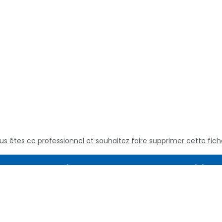
us êtes ce professionnel et souhaitez faire supprimer cette fich
Assistance
Juridique
Culture médicale
Mentions L
Questions fréquentes
Conditions
Nous contacter
Politique d
Qui sommes nous
Définitions