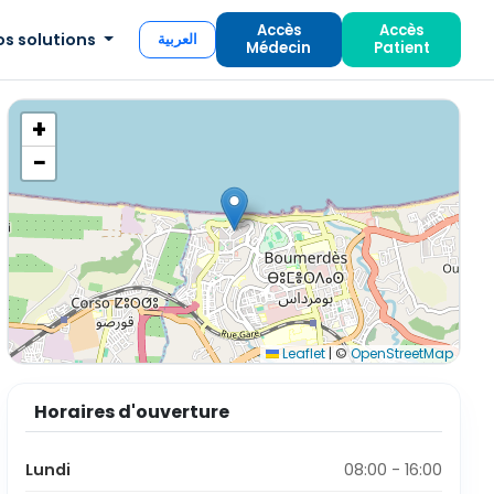
Accès
Accès
os solutions
العربية
Médecin
Patient
+
−
Leaflet
|
©
OpenStreetMap
Horaires d'ouverture
Lundi
08:00 - 16:00