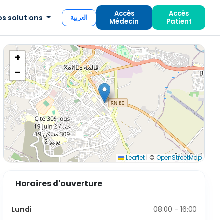
Accès
Accès
os solutions
العربية
Médecin
Patient
+
−
Leaflet
|
©
OpenStreetMap
Horaires d'ouverture
Lundi
08:00 - 16:00