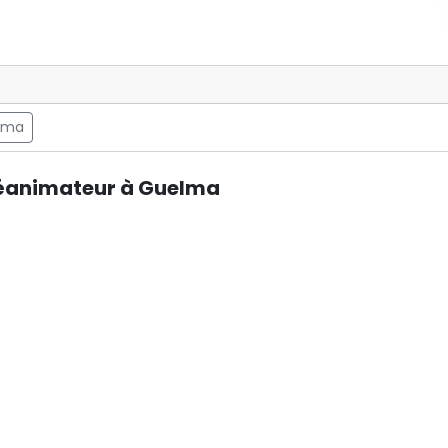
lma
Réanimateur à Guelma