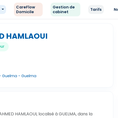
CareFlow
Gestion de
e
Tarifs
N
Domicile
cabinet
ED HAMLAOUI
eur
 - Guelma - Guelma
 AHMED HAMLAOUI, localisé à GUELMA, dans la