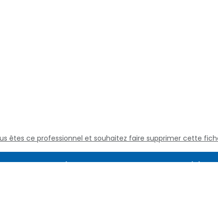
us êtes ce professionnel et souhaitez faire supprimer cette fich
Assistance
Juridique
Culture médicale
Mentions L
Questions fréquentes
Conditions
Nous contacter
Politique d
Qui sommes nous
Définitions