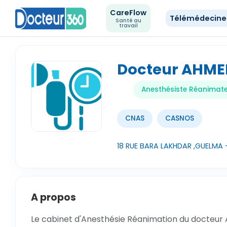
CareFlow
Télémédecin
Santé au
travail
Docteur AHM
Anesthésiste Réanimat
CNAS
CASNOS
18 RUE BARA LAKHDAR ,GUELMA
A propos
Le cabinet d'Anesthésie Réanimation du docteur