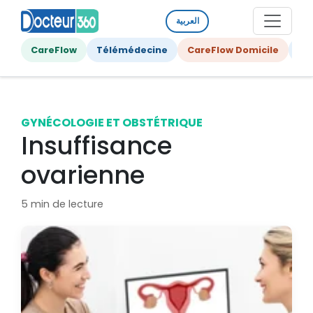
العربية
CareFlow
Télémédecine
CareFlow Domicile
Ge
GYNÉCOLOGIE ET OBSTÉTRIQUE
Insuffisance
ovarienne
5 min de lecture