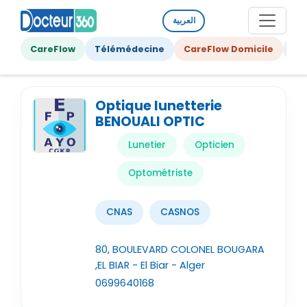
العربية
CareFlow
Télémédecine
CareFlow Domicile
Ge
Optique lunetterie
BENOUALI OPTIC
Lunetier
Opticien
Optométriste
CNAS
CASNOS
80, BOULEVARD COLONEL BOUGARA
,EL BIAR - El Biar - Alger
0699640168