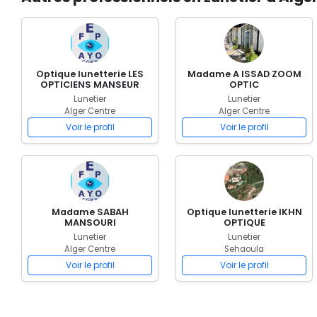
Optique lunetterie LES
Madame A ISSAD ZOOM
OPTICIENS MANSEUR
OPTIC
Lunetier
Lunetier
Alger Centre
Alger Centre
Voir le profil
Voir le profil
Madame SABAH
Optique lunetterie IKHN
MANSOURI
OPTIQUE
Lunetier
Lunetier
Alger Centre
Sehaoula
Voir le profil
Voir le profil