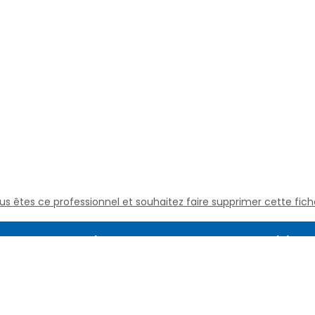
us êtes ce professionnel et souhaitez faire supprimer cette fich
Assistance
Juridique
Culture médicale
Mentions L
Questions fréquentes
Conditions
Nous contacter
Politique d
Qui sommes nous
Définitions