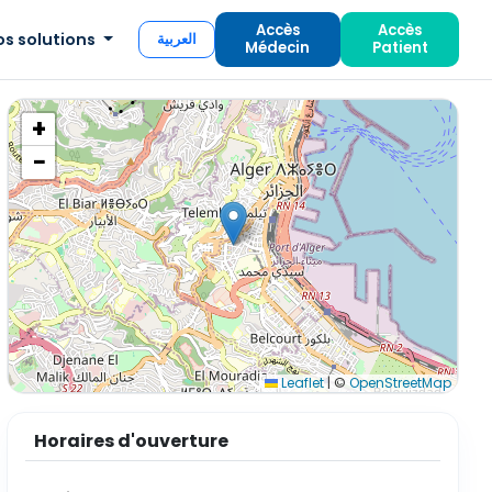
Accès
Accès
os solutions
العربية
Médecin
Patient
+
−
Leaflet
|
©
OpenStreetMap
Horaires d'ouverture