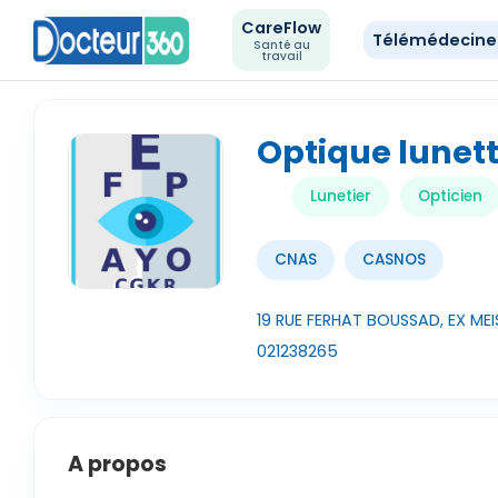
CareFlow
Télémédecin
Santé au
travail
Optique lunett
Lunetier
Opticien
CNAS
CASNOS
19 RUE FERHAT BOUSSAD, EX MEI
021238265
A propos