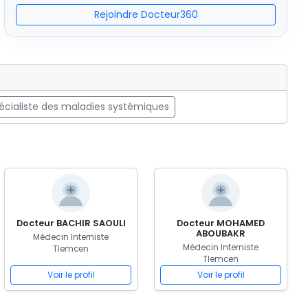
Rejoindre Docteur360
cialiste des maladies systémiques
Docteur BACHIR SAOULI
Docteur MOHAMED
ABOUBAKR
Médecin Interniste
Médecin Interniste
Tlemcen
Tlemcen
Voir le profil
Voir le profil