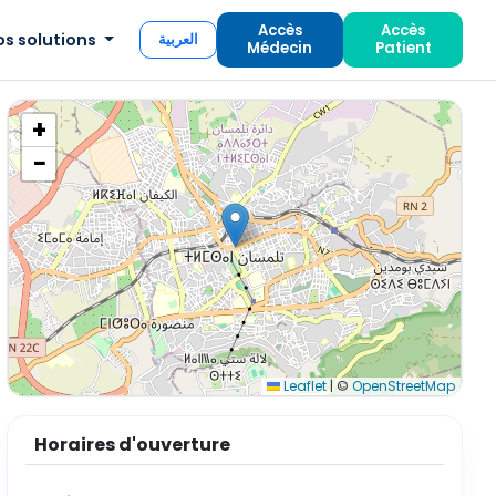
Accès
Accès
os solutions
العربية
Médecin
Patient
+
−
Leaflet
|
©
OpenStreetMap
Horaires d'ouverture