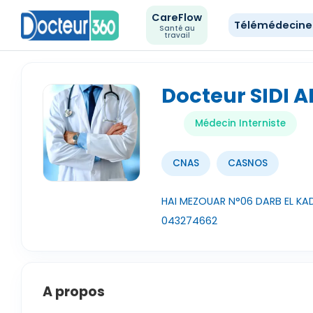
CareFlow
Télémédecin
Santé au
travail
Docteur SIDI
Médecin Interniste
CNAS
CASNOS
HAI MEZOUAR N°06 DARB EL KAD
043274662
A propos