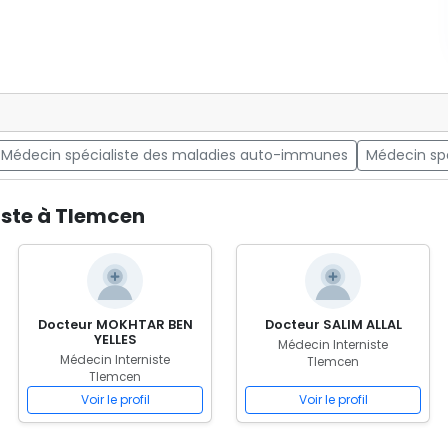
Médecin spécialiste des maladies auto-immunes
Médecin spé
iste à Tlemcen
Docteur MOKHTAR BEN
Docteur SALIM ALLAL
YELLES
Médecin Interniste
Médecin Interniste
Tlemcen
Tlemcen
Voir le profil
Voir le profil