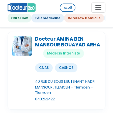
العربية
CareFlow
Télémédecine
CareFlow Domicile
Ge
Docteur AMINA BEN
MANSOUR BOUAYAD ARHA
Médecin Interniste
CNAS
CASNOS
40 RUE DU SOUS LIEUTENANT HADRI
MANSOUR ,TLEMCEN - Tlemcen -
Tlemcen
043262422