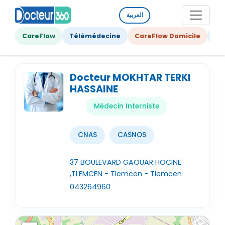
العربية
CareFlow
Télémédecine
CareFlow Domicile
Ge
Docteur MOKHTAR TERKI
HASSAINE
Médecin Interniste
CNAS
CASNOS
37 BOULEVARD GAOUAR HOCINE
,TLEMCEN - Tlemcen - Tlemcen
043264960