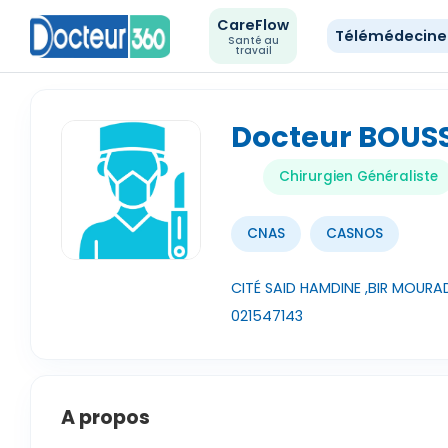
CareFlow
Télémédecin
Santé au
travail
Docteur BOUS
Chirurgien Généraliste
CNAS
CASNOS
CITÉ SAID HAMDINE ,BIR MOURAD 
021547143
A propos