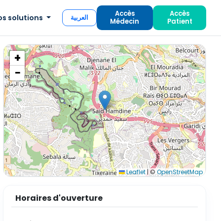
Accès
Accès
os solutions
العربية
Médecin
Patient
+
−
Leaflet
|
©
OpenStreetMap
Horaires d'ouverture