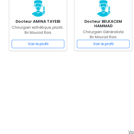
Docteur AMINA TAYEBI
Docteur BELKACEM
HAMMAD
Chirurgien esthétique, plastique, reconstruction et réparation
Chirurgien Généraliste
Bir Mourad Rais
Bir Mourad Rais
Voir le profil
Voir le profil
Vo