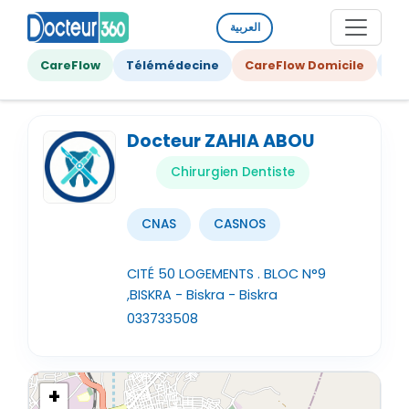
العربية
CareFlow
Télémédecine
CareFlow Domicile
Ge
Docteur ZAHIA ABOU
Chirurgien Dentiste
CNAS
CASNOS
CITÉ 50 LOGEMENTS . BLOC N°9
,BISKRA - Biskra - Biskra
033733508
+