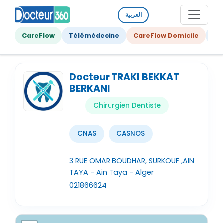
العربية
CareFlow
Télémédecine
CareFlow Domicile
Ge
Docteur TRAKI BEKKAT
BERKANI
Chirurgien Dentiste
CNAS
CASNOS
3 RUE OMAR BOUDHAR, SURKOUF ,AIN
TAYA - Ain Taya - Alger
021866624