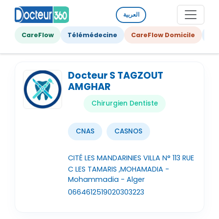
العربية
CareFlow
Télémédecine
CareFlow Domicile
Ge
Docteur S TAGZOUT
AMGHAR
Chirurgien Dentiste
CNAS
CASNOS
CITÉ LES MANDARINIES VILLA N° 113 RUE
C LES TAMARIS ,MOHAMADIA -
Mohammadia - Alger
0664612519
020303223