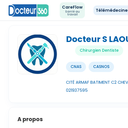
CareFlow
Télémédecin
Santé au
travail
Docteur S LAO
Chirurgien Dentiste
CNAS
CASNOS
CITÉ ARMAF BATIMENT C2 CHEV
021937595
A propos