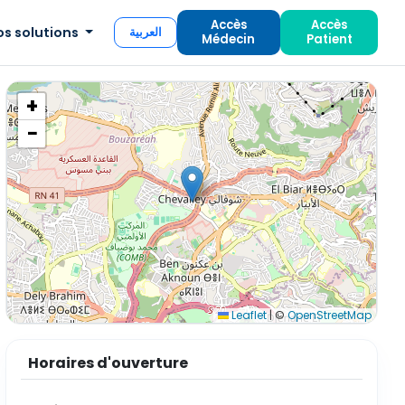
Accès
Accès
os solutions
العربية
Médecin
Patient
+
−
Leaflet
|
©
OpenStreetMap
Horaires d'ouverture