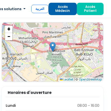
Accès
Accès
os solutions
العربية
Médecin
Patient
+
−
Leaflet
|
©
OpenStreetMap
Horaires d'ouverture
Lundi
08:00 - 16:00