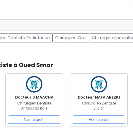
ien Dentiste Pédiatrique
Chirurgien Oral
Chirurgien spécialis
tiste à Oued Smar
Docteur S MAACHA
Docteur NAFA AREZKI
Chirurgien Dentiste
Chirurgien Dentiste
Bir Mourad Rais
El Biar
Voir le profil
Voir le profil